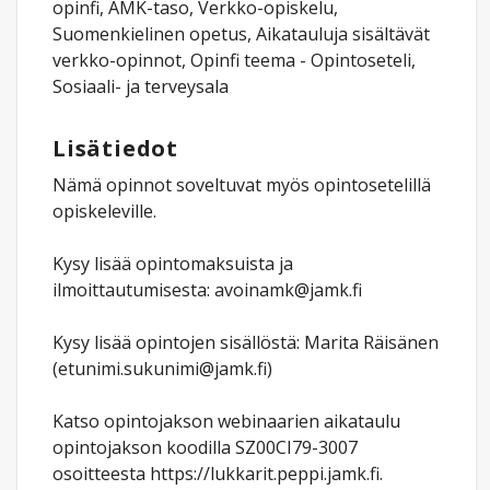
opinfi, AMK-taso, Verkko-opiskelu,
Suomenkielinen opetus, Aikatauluja sisältävät
verkko-opinnot, Opinfi teema - Opintoseteli,
Sosiaali- ja terveysala
Lisätiedot
Nämä opinnot soveltuvat myös opintosetelillä
opiskeleville.
Kysy lisää opintomaksuista ja
ilmoittautumisesta: avoinamk@jamk.fi
Kysy lisää opintojen sisällöstä: Marita Räisänen
(etunimi.sukunimi@jamk.fi)
Katso opintojakson webinaarien aikataulu
opintojakson koodilla SZ00CI79-3007
osoitteesta https://lukkarit.peppi.jamk.fi.