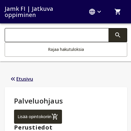
Jamk FI | Jatkuva
oppiminen
Haku kategoriat
Tekstin muutos aktivoi hakutoiminnon
Rajaa hakutuloksia
Etusivu
Opintotiedot
:
Palveluohjaus
Palveluohjaus
Lisää opintokoriin
Perustiedot