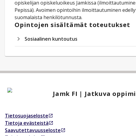
opiskelijan opiskeluoikeus Jamkissa (ilmoittautumin
Pepissä). Avoimen opintoihin ilmoittautuminen edelly
suomalaista henkilötunnusta.
Opintojen sisältämät toteutukset
Sosiaalinen kuntoutus
Jamk FI | Jatkuva oppim
Tietosuojaseloste
Avautuu uudessa välilehdessä
Tietoja evästeistä
Avautuu uudessa välilehdessä
Saavutettavuusseloste
Avautuu uudessa välilehdessä