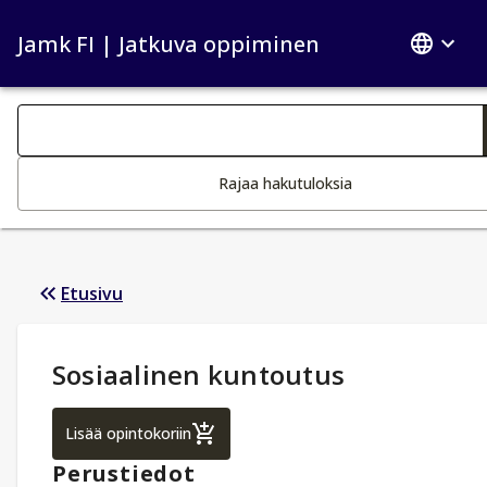
Jamk FI | Jatkuva oppiminen
Haku kategoriat
Tekstin muutos aktivoi hakutoiminnon
Rajaa hakutuloksia
Etusivu
Opintotiedot
:
Sosiaalinen kuntoutus
Sosiaalinen kuntoutus
Lisää opintokoriin
Perustiedot