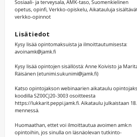
Sosiaali- ja terveysala, AMK-taso, Suomenkielinen
opetus, opinfi, Verkko-opiskelu, Aikatauluja sisältävä
verkko-opinnot
Lisätiedot
Kysy lisää opintomaksuista ja ilmoittautumisesta:
avoinamk@jamk.fi
Kysy lisää opintojen sisällöstä: Anne Koivisto ja Marit
Räisänen (etunimi.sukunimi@jamk.fi)
Katso opintojakson webinaarien aikataulu opintojak
koodilla SZ00CJ20-3003 osoitteesta
https://lukkarit.peppi.jamk.fi. Aikataulu julkaistaan 18.
mennessä.
Huomaathan, ettet voi ilmoittautua avoimen amk:n
opintoihin, jos sinulla on läsnäolevan tutkinto-