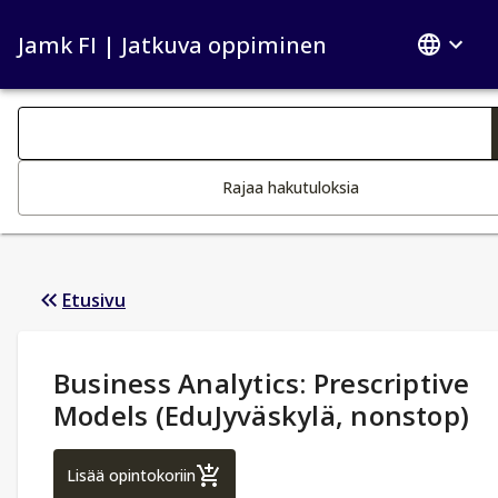
Jamk FI | Jatkuva oppiminen
Haku kategoriat
Tekstin muutos aktivoi hakutoiminnon
Rajaa hakutuloksia
Etusivu
Opintotiedot
:
Business Analytics: Prescriptive
Models (EduJyväskylä, nonstop)
Business Analytics: Prescriptive Models (E
Lisää opintokoriin