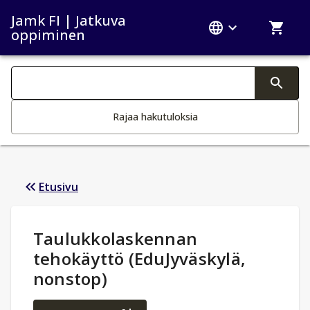
Jamk FI | Jatkuva
oppiminen
Haku kategoriat
Tekstin muutos aktivoi hakutoiminnon
Rajaa hakutuloksia
Etusivu
Opintotiedot
:
Taulukkolaskennan
tehokäyttö (EduJyväskylä,
nonstop)