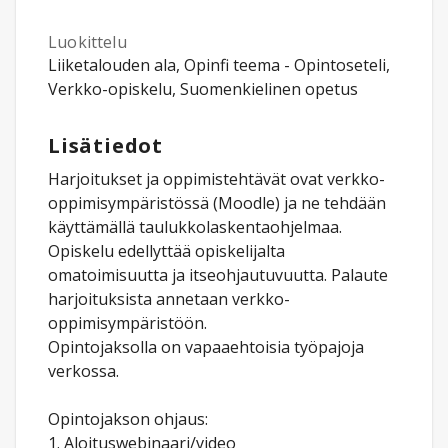
Luokittelu
Liiketalouden ala, Opinfi teema - Opintoseteli,
Verkko-opiskelu, Suomenkielinen opetus
Lisätiedot
Harjoitukset ja oppimistehtävät ovat verkko-
oppimisympäristössä (Moodle) ja ne tehdään
käyttämällä taulukkolaskentaohjelmaa.
Opiskelu edellyttää opiskelijalta
omatoimisuutta ja itseohjautuvuutta. Palaute
harjoituksista annetaan verkko-
oppimisympäristöön.
Opintojaksolla on vapaaehtoisia työpajoja
verkossa.
Opintojakson ohjaus:
1. Aloituswebinaari/video