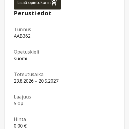
Taulukkolaskennan tehokäyttö (EduJyväsk
Lisää opintokoriin
Perustiedot
Tunnus
AAB362
Opetuskieli
suomi
Toteutusaika
23.8.2026 – 20.5.2027
Laajuus
5 op
Hinta
0,00 €