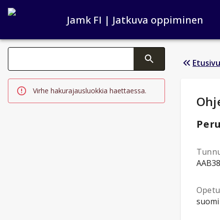
Jamk FI | Jatkuva oppiminen
Haku kategoriat
Etusiv
Tekstin muutos aktivoi hakutoiminnon
Virhe hakurajausluokkia haettaessa.
Opi
Ohj
Peru
Tunn
AAB3
Opetus
suomi