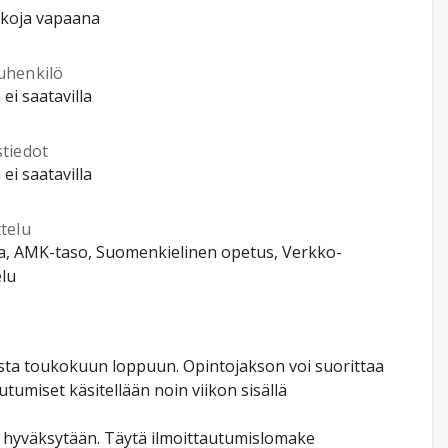
kkoja vapaana
uhenkilö
 ei saatavilla
stiedot
 ei saatavilla
telu
a, AMK-taso, Suomenkielinen opetus, Verkko-
lu
usta toukokuun loppuun. Opintojakson voi suorittaa
tumiset käsitellään noin viikon sisällä
t hyväksytään. Täytä ilmoittautumislomake