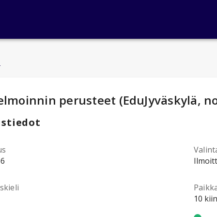
u
ntotiedot
:
elmoinnin perusteet (EduJyväskylä, n
stiedot
us
Valint
86
Ilmoit
kieli
Paikk
10 kii