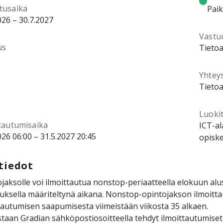
tusaika
Pai
026 – 30.7.2027
Vastu
us
Tietoa
Yhtey
Tietoa
Luokit
ttautumisaika
ICT-al
026 06:00 – 31.5.2027 20:45
opiske
tiedot
jaksolle voi ilmoittautua nonstop-periaatteella elokuun al
uksella määriteltynä aikana. Nonstop-opintojakson ilmoittau
tautumisen saapumisesta viimeistään viikosta 35 alkaen.
taan Gradian sähköpostiosoitteella tehdyt ilmoittautumise