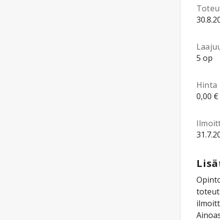
Toteu
30.8.2
Laaju
5 op
Hinta
0,00 €
Ilmoi
31.7.2
Lisä
Opinto
toteut
ilmoit
Ainoas