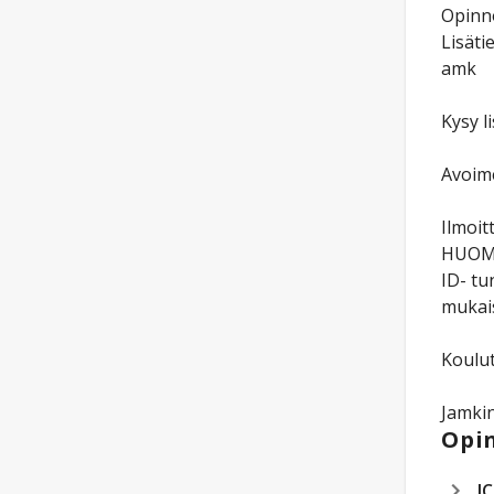
Opinno
Lisäti
amk
Kysy l
Avoime
Ilmoit
HUOM! 
ID- tu
mukais
Koulut
Jamkin
Opin
I