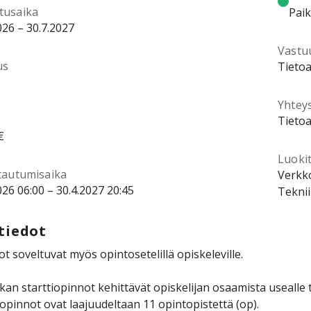
tusaika
Pai
026 – 30.7.2027
Vastu
us
Tietoa
Yhtey
Tietoa
€
Luokit
ttautumisaika
Verkko
026 06:00 – 30.4.2027 20:45
Teknii
tiedot
t soveltuvat myös opintosetelillä opiskeleville.
kan starttiopinnot kehittävät opiskelijan osaamista usealle t
iopinnot ovat laajuudeltaan 11 opintopistettä (op).