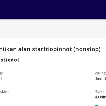
u
ntotiedot
:
niikan alan starttiopinnot (nonstop)
stiedot
us
Valint
87
Ilmoit
kieli
Paikk
40 kii