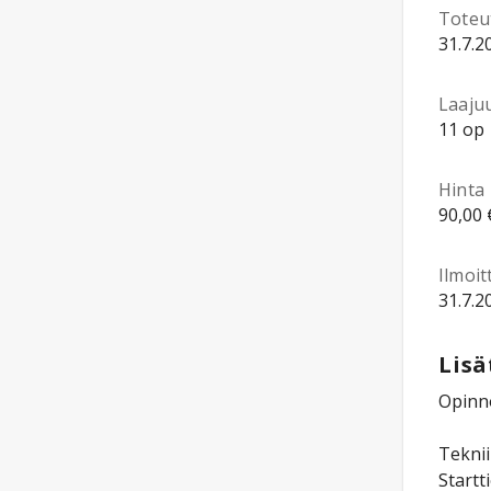
Toteu
31.7.2
Laaju
11 op
Hinta
90,00 
Ilmoi
31.7.2
Lisä
Opinno
Teknii
Startt