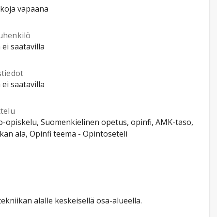
kkoja vapaana
uhenkilö
 ei saatavilla
stiedot
 ei saatavilla
telu
-opiskelu, Suomenkielinen opetus, opinfi, AMK-taso,
kan ala, Opinfi teema - Opintoseteli
ekniikan alalle keskeisellä osa-alueella.