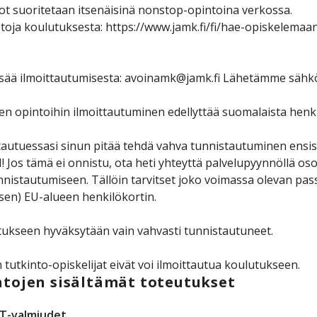
t suoritetaan itsenäisinä nonstop-opintoina verkossa.
etoja koulutuksesta: https://www.jamk.fi/fi/hae-opiskelema
isää ilmoittautumisesta: avoinamk@jamk.fi Lähetämme sähkö
n opintoihin ilmoittautuminen edellyttää suomalaista henk
tautuessasi sinun pitää tehdä vahva tunnistautuminen ensisij
Jos tämä ei onnistu, ota heti yhteyttä palvelupyynnöllä osoi
nnistautumiseen. Tällöin tarvitset joko voimassa olevan pas
en) EU-alueen henkilökortin.
ukseen hyväksytään vain vahvasti tunnistautuneet.
 tutkinto-opiskelijat eivät voi ilmoittautua koulutukseen.
tojen sisältämät toteutukset
CT-valmiudet