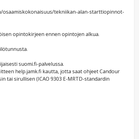
an/osaamiskokonaisuus/tekniikan-alan-starttiopinnot-
isen opintokirjeen ennen opintojen alkua.
ilötunnusta.
aisesti suomi.fi-palvelussa.
tteen help.jamk.fi kautta, jotta saat ohjeet Candour
sin tai sirullisen (ICAO 9303 E-MRTD-standardin