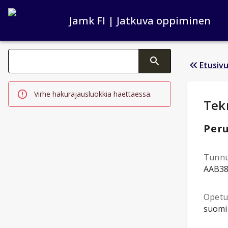
Jamk FI | Jatkuva oppiminen
Haku kategoriat
Etusiv
Tekstin muutos aktivoi hakutoiminnon
Virhe hakurajausluokkia haettaessa.
Opi
Tek
Peru
Tunn
AAB3
Opetus
suomi