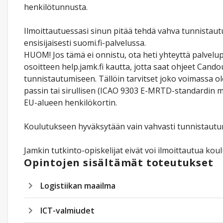
henkilötunnusta.
Ilmoittautuessasi sinun pitää tehdä vahva tunnistau
ensisijaisesti suomi.fi-palvelussa.
HUOM! Jos tämä ei onnistu, ota heti yhteyttä palvelu
osoitteen help.jamk.fi kautta, jotta saat ohjeet Cando
tunnistautumiseen. Tällöin tarvitset joko voimassa o
passin tai sirullisen (ICAO 9303 E-MRTD-standardin 
EU-alueen henkilökortin.
Koulutukseen hyväksytään vain vahvasti tunnistautu
Jamkin tutkinto-opiskelijat eivät voi ilmoittautua kou
Opintojen sisältämät toteutukset
Logistiikan maailma
ICT-valmiudet