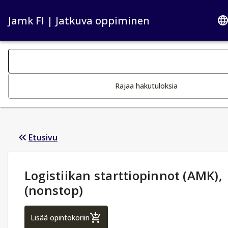
Jamk FI | Jatkuva oppiminen
Haku kategoriat
Tekstin muutos aktivoi hakutoiminnon
Rajaa hakutuloksia
Etusivu
Opintotiedot
:
Logistiikan starttiopinnot (AMK),
(nonstop)
Logistiikan starttiopinnot (AMK), (nonstop
Lisää opintokoriin