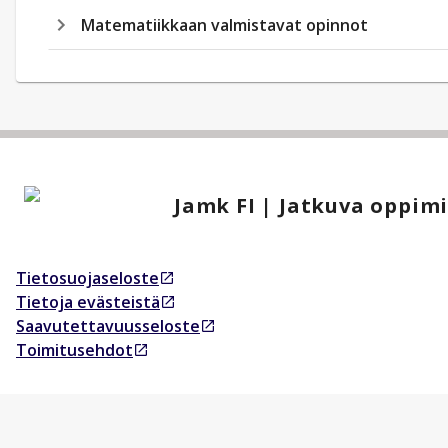
Matematiikkaan valmistavat opinnot
Jamk FI | Jatkuva oppim
Tietosuojaseloste
Avautuu uudessa välilehdessä
Tietoja evästeistä
Avautuu uudessa välilehdessä
Saavutettavuusseloste
Avautuu uudessa välilehdessä
Toimitusehdot
Avautuu uudessa välilehdessä