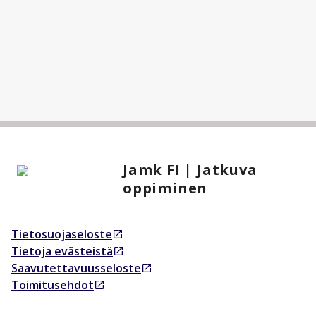
Jamk FI | Jatkuva
oppiminen
Tietosuojaseloste
Avautuu uudessa välilehdessä
Tietoja evästeistä
Avautuu uudessa välilehdessä
Saavutettavuusseloste
Avautuu uudessa välilehdessä
Toimitusehdot
Avautuu uudessa välilehdessä