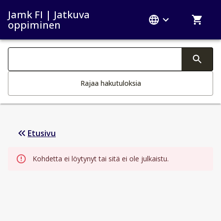
Jamk FI | Jatkuva
oppiminen
Haku kategoriat
Tekstin muutos aktivoi hakutoiminnon
Rajaa hakutuloksia
Etusivu
Kohdetta ei löytynyt tai sitä ei ole julkaistu.