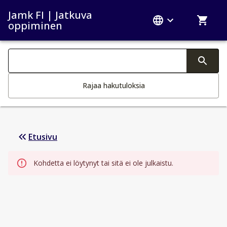
Jamk FI | Jatkuva
oppiminen
Haku kategoriat
Tekstin muutos aktivoi hakutoiminnon
Rajaa hakutuloksia
Etusivu
Kohdetta ei löytynyt tai sitä ei ole julkaistu.