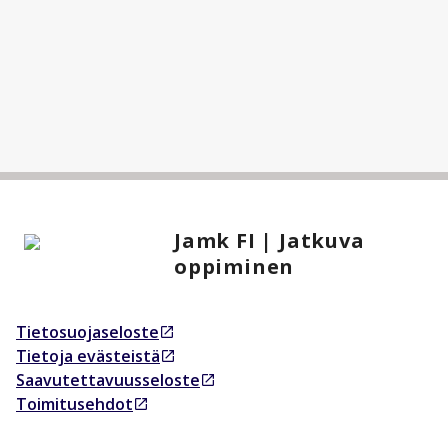
Jamk FI | Jatkuva
oppiminen
Tietosuojaseloste
Avautuu uudessa välilehdessä
Tietoja evästeistä
Avautuu uudessa välilehdessä
Saavutettavuusseloste
Avautuu uudessa välilehdessä
Toimitusehdot
Avautuu uudessa välilehdessä