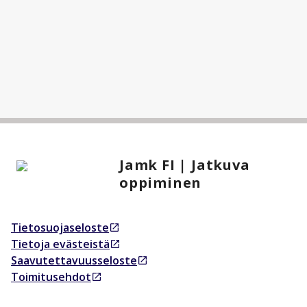
Jamk FI | Jatkuva
oppiminen
Tietosuojaseloste
Avautuu uudessa välilehdessä
Tietoja evästeistä
Avautuu uudessa välilehdessä
Saavutettavuusseloste
Avautuu uudessa välilehdessä
Toimitusehdot
Avautuu uudessa välilehdessä