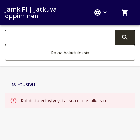
Jamk FI | Jatkuva
oppiminen
Haku kategoriat
Tekstin muutos aktivoi hakutoiminnon
Rajaa hakutuloksia
Etusivu
Kohdetta ei löytynyt tai sitä ei ole julkaistu.