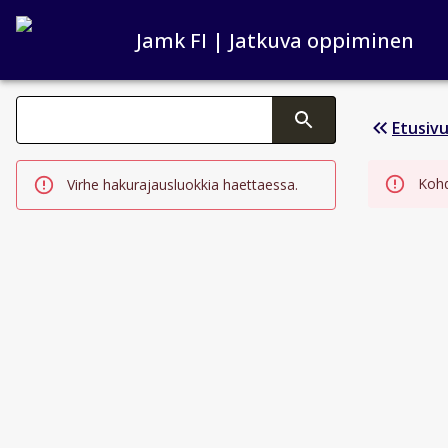
Jamk FI | Jatkuva oppiminen
Haku kategoriat
Etusiv
Tekstin muutos aktivoi hakutoiminnon
Kohde
Virhe hakurajausluokkia haettaessa.