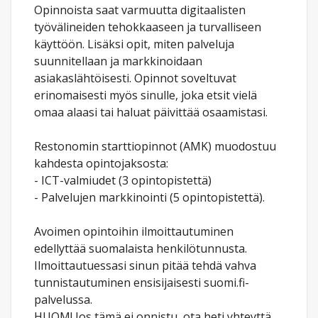
Opinnoista saat varmuutta digitaalisten
työvälineiden tehokkaaseen ja turvalliseen
käyttöön. Lisäksi opit, miten palveluja
suunnitellaan ja markkinoidaan
asiakaslähtöisesti. Opinnot soveltuvat
erinomaisesti myös sinulle, joka etsit vielä
omaa alaasi tai haluat päivittää osaamistasi.
Restonomin starttiopinnot (AMK) muodostuu
kahdesta opintojaksosta:
- ICT-valmiudet (3 opintopistettä)
- Palvelujen markkinointi (5 opintopistettä).
Avoimen opintoihin ilmoittautuminen
edellyttää suomalaista henkilötunnusta.
Ilmoittautuessasi sinun pitää tehdä vahva
tunnistautuminen ensisijaisesti suomi.fi-
palvelussa.
HUOM! Jos tämä ei onnistu, ota heti yhteyttä