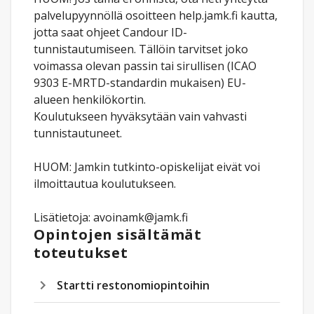
palvelupyynnöllä osoitteen help.jamk.fi kautta,
jotta saat ohjeet Candour ID-
tunnistautumiseen. Tällöin tarvitset joko
voimassa olevan passin tai sirullisen (ICAO
9303 E-MRTD-standardin mukaisen) EU-
alueen henkilökortin.
Koulutukseen hyväksytään vain vahvasti
tunnistautuneet.
HUOM: Jamkin tutkinto-opiskelijat eivät voi
ilmoittautua koulutukseen.
Lisätietoja: avoinamk@jamk.fi
Opintojen sisältämät
toteutukset
Startti restonomiopintoihin