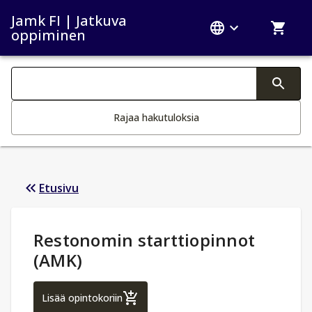
Jamk FI | Jatkuva
oppiminen
Haku kategoriat
Tekstin muutos aktivoi hakutoiminnon
Rajaa hakutuloksia
Etusivu
Opintotiedot
:
Restonomin starttiopinnot
(AMK)
Restonomin starttiopinnot (AMK)
Lisää opintokoriin