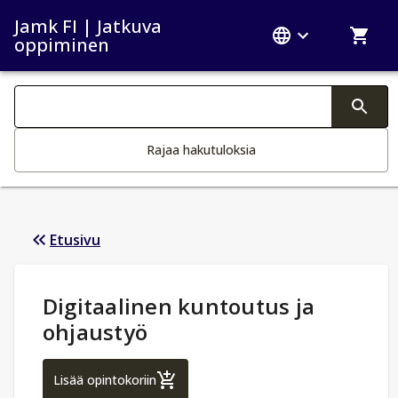
Jamk FI | Jatkuva
oppiminen
Haku kategoriat
Tekstin muutos aktivoi hakutoiminnon
Rajaa hakutuloksia
Etusivu
Opintotiedot
:
Digitaalinen kuntoutus ja
ohjaustyö
Digitaalinen kuntoutus ja ohjaustyö
Lisää opintokoriin