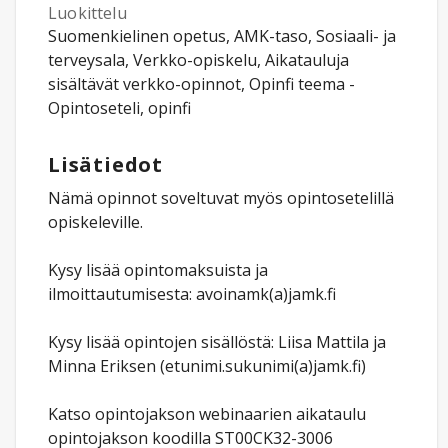
Luokittelu
Suomenkielinen opetus, AMK-taso, Sosiaali- ja
terveysala, Verkko-opiskelu, Aikatauluja
sisältävät verkko-opinnot, Opinfi teema -
Opintoseteli, opinfi
Lisätiedot
Nämä opinnot soveltuvat myös opintosetelillä
opiskeleville.
Kysy lisää opintomaksuista ja
ilmoittautumisesta: avoinamk(a)jamk.fi
Kysy lisää opintojen sisällöstä: Liisa Mattila ja
Minna Eriksen (etunimi.sukunimi(a)jamk.fi)
Katso opintojakson webinaarien aikataulu
opintojakson koodilla ST00CK32-3006