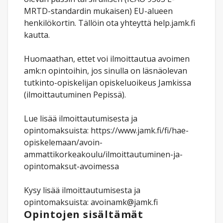
MRTD-standardin mukaisen) EU-alueen
henkilökortin. Tällöin ota yhteyttä help.jamk.fi
kautta.
Huomaathan, ettet voi ilmoittautua avoimen
amk:n opintoihin, jos sinulla on läsnäolevan
tutkinto-opiskelijan opiskeluoikeus Jamkissa
(ilmoittautuminen Pepissä).
Lue lisää ilmoittautumisesta ja
opintomaksuista: https://www.jamk.fi/fi/hae-
opiskelemaan/avoin-
ammattikorkeakoulu/ilmoittautuminen-ja-
opintomaksut-avoimessa
Kysy lisää ilmoittautumisesta ja
opintomaksuista: avoinamk@jamk.fi
Opintojen sisältämät