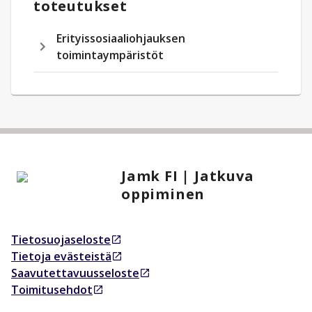
toteutukset
Erityissosiaaliohjauksen
toimintaympäristöt
Jamk FI | Jatkuva
oppiminen
Tietosuojaseloste
Avautuu uudessa välilehdessä
Tietoja evästeistä
Avautuu uudessa välilehdessä
Saavutettavuusseloste
Avautuu uudessa välilehdessä
Toimitusehdot
Avautuu uudessa välilehdessä