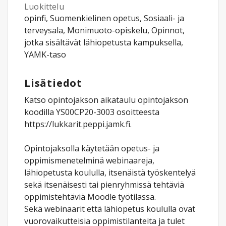
Luokittelu
opinfi, Suomenkielinen opetus, Sosiaali- ja
terveysala, Monimuoto-opiskelu, Opinnot,
jotka sisältävät lähiopetusta kampuksella,
YAMK-taso
Lisätiedot
Katso opintojakson aikataulu opintojakson
koodilla YS00CP20-3003 osoitteesta
https://lukkarit.peppi.jamk.fi.
Opintojaksolla käytetään opetus- ja
oppimismenetelminä webinaareja,
lähiopetusta koululla, itsenäistä työskentelyä
sekä itsenäisesti tai pienryhmissä tehtäviä
oppimistehtäviä Moodle työtilassa.
Sekä webinaarit että lähiopetus koululla ovat
vuorovaikutteisia oppimistilanteita ja tulet