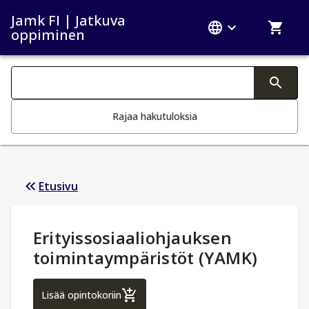
Jamk FI | Jatkuva
oppiminen
Haku kategoriat
Tekstin muutos aktivoi hakutoiminnon
Rajaa hakutuloksia
Etusivu
Opintotiedot
:
Erityissosiaaliohjauksen
toimintaympäristöt (YAMK)
Erityissosiaaliohjauksen toimintaympärist
Lisää opintokoriin