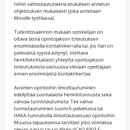
niihin valmistautuneena etukäteen annetun
ohjeistuksen mukaisesti (joka annetaan
Moodle työtilassa).
Tutkintosäännön mukaan opiskelijan on
oltava läsnä opintojakson toteutuksen
ensimmäisellä kontaktikerralla tai, jos hän on
pätevästä syystä estynyt, otettava
henkilökohtaisesti yhteyttä opintojakson
toteutuksesta vastuussa olevaan opettajaan
ennen ensimmäistä kontaktikertaa.
Avoimen opintoihin ilmoittautuminen
edellyttää suomalaista henkilötunnusta sekä
vahvaa tunnistautumista. Tee vahva
tunnistautuminen suomi.fi-palvelussa tai
HAKA-tunnuksilla ilmoittautuessasi opintoihin.
Muussa tapauksessa tarvitset joko voimassa
olevan passin tai sirullisen (ICAO 9303 E-