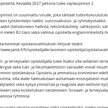
pistettä. Keväällä 2027 jatkona tulee väyläopinnot 2.
pinnot on suunnattu sinulle, joka tähtäät tutkintokoulutuks
isen työskentelyn taidot, vuorovaikutus- ja ryhmätyötaidot, s
aidot (tietokoneen hallinta, tekstinkäsittely, sähköposti, sähk
 kielen B2-taso sekä valmius opiskella englanninkielistä ma
tarkemmat opiskeluvalmiuksiin liittyvät tiedot:
//www.jamk.fi/fi/opiskelijalle/avoimen-opiskelija/opiskeluva
li- ja terveysalan opiskelijalla tulee lisäksi olla sellainen te
llergiat sekä tuki- ja liikuntaelimistön sairaudet voivat muu
min työelämässä. Opiskelu ja ammatissa toimiminen edelly
ointia, sillä alalle hakeudutaan auttamaan ensisijaisesti muit
lytaidot sekä kykyä ymmärtää ja reagoida alan eettisiin kys
iseen sekä kosketuksen sietämiseen. Sosiaali- ja terveysal
isissa ryhmissä.
oi vaatia rikostaustaotteen niiltä opiskelijoilta, joiden opi