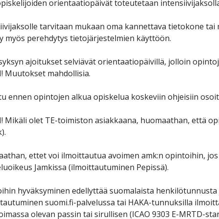
piskelijoiden orientaatiopäivät toteutetaan intensiivijaksolla
iivijaksolle tarvitaan mukaan oma kannettava tietokone tai mobi
yy myös perehdytys tietojärjestelmien käyttöön.
yksyn ajoitukset selviävät orientaatiopäivillä, jolloin opint
 Muutokset mahdollisia.
u ennen opintojen alkua opiskelua koskeviin ohjeisiin osoi
Mikäli olet TE-toimiston asiakkaana, huomaathan, että opisk
).
than, ettet voi ilmoittautua avoimen amk:n opintoihin, jos 
luoikeus Jamkissa (ilmoittautuminen Pepissä).
ihin hyväksyminen edellyttää suomalaista henkilötunnusta 
tautuminen suomi.fi-palvelussa tai HAKA-tunnuksilla ilmoit
oimassa olevan passin tai sirullisen (ICAO 9303 E-MRTD-sta