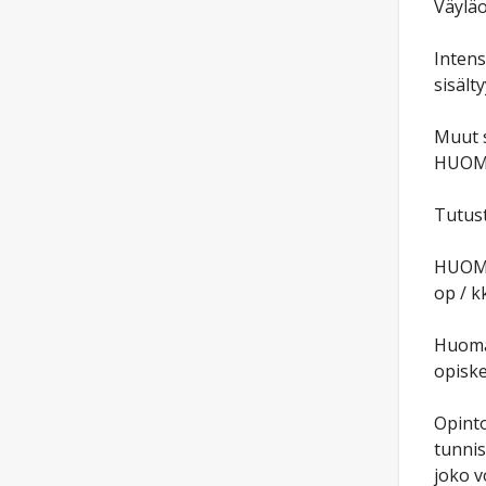
Väyläo
Intens
sisält
Muut s
HUOM!
Tutust
HUOM! 
op / kk
Huomaa
opiske
Opinto
tunnis
joko v