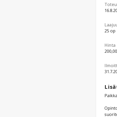
Toteu
16.8.2
Laaju
25 op
Hinta
200,00
Ilmoi
31.7.2
Lisä
Paikka
Opinto
suorit