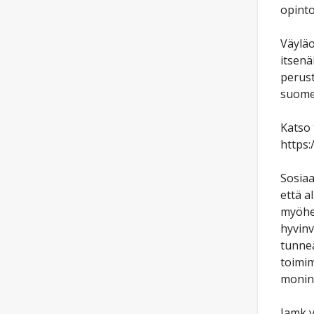
opinto
Väyläo
itsenä
perust
suomen
Katso 
https:
Sosiaa
että a
myöhem
hyvinv
tunneä
toimim
monina
Jamk v