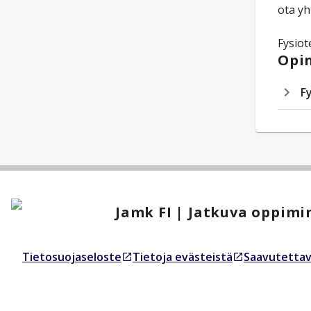
ota yh
Fysiot
Opin
F
Jamk FI | Jatkuva oppimi
Tietosuojaseloste
Tietoja evästeistä
Saavutettav
Avautuu uudessa välilehdessä
Avautuu uudessa välilehdessä
Avautuu uud