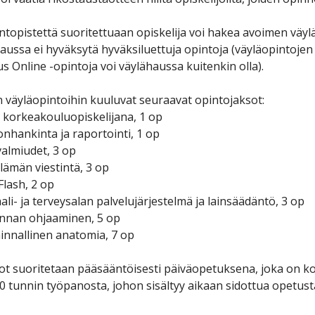
ntopistettä suoritettuaan opiskelija voi hakea avoimen väyl
aussa ei hyväksytä hyväksiluettuja opintoja (väyläopintoje
 Online -opintoja voi väylähaussa kuitenkin olla).
 väyläopintoihin kuuluvat seuraavat opintojaksot:
 korkeakouluopiskelijana, 1 op
onhankinta ja raportointi, 1 op
valmiudet, 3 op
lämän viestintä, 3 op
Flash, 2 op
aali- ja terveysalan palvelujärjestelmä ja lainsäädäntö, 3 op
unnan ohjaaminen, 5 op
innallinen anatomia, 7 op
t suoritetaan pääsääntöisesti päiväopetuksena, joka on koko
0 tunnin työpanosta, johon sisältyy aikaan sidottua opetusta