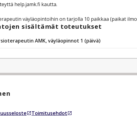
teyttä help.jamk.fi kautta.
erapeutin väyläopintoihin on tarjolla 10 paikkaa (paikat ilmo
tojen sisältämät toteutukset
ysioterapeutin AMK, väyläopinnot 1 (päivä)
nen
uusseloste
Toimitusehdot
essa välilehdessä
Avautuu uudessa välilehdessä