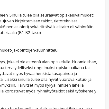
een. Sinulla tulee olla seuraavat opiskeluvalmiudet:
ujuvan kirjoittamisen taidot, tietotekniset
öinen asiointi) sekä riittävä kielitaito eli vähintään
teriaalia (B1-B2-taso).
lmiudet-ja-opintojen-suunnittelu
rveys, joka ei ole esteenä alan opiskelulle. Huomioithan,
ttua terveydelliseksi ongelmaksi opiskeluaikana tai
ttävät myös hyvää henkistä tasapainoa ja
a. Lisäksi sinulla tulee olla hyvät vuorovaikutus- ja
ymyksiin. Tarvitset myös kykyä ihmisen lähellä
alla korostuvat myös ryhmätyötaidot sekä työskentely
nnoissa työskennellään alaikäisten henkilöiden parissa.