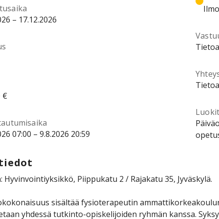
tusaika
Ilmo
026 – 17.12.2026
Vastu
us
Tietoa
Yhtey
Tietoa
 €
Luokit
ttautumisaika
Päiväo
026 07:00 – 9.8.2026 20:59
opetus
tiedot
: Hyvinvointiyksikkö, Piippukatu 2 / Rajakatu 35, Jyväskylä.
kokonaisuus sisältää fysioterapeutin ammattikorkeakoulun
etaan yhdessä tutkinto-opiskelijoiden ryhmän kanssa. Syksy