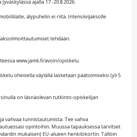
 Jyväskylässä ajalla 17.-20.8.2026.
ililaite, älypuhelin ei riitä. Intensiivijaksolle
ojaksoilmoittautumiset tehdään.
tteessa www.jamk.fi/avoin/opiskelu.
elu oheisella väylällä lasketaan päätoimiseksi (yli 5
sinulla on läsnäolevan tutkinto-opiskelijan
ja vahvaa tunnistautumista. Tee vahva
tautuessasi opintoihin. Muussa tapauksessa tarvitset
ndardin mukaisen) EU-alueen henkilökortin. Tällöin