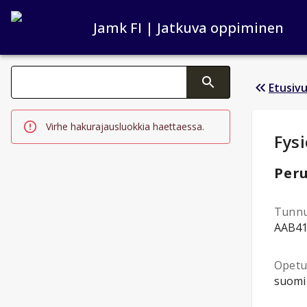
Jamk FI | Jatkuva oppiminen
Haku kategoriat
Etusiv
Tekstin muutos aktivoi hakutoiminnon
Virhe hakurajausluokkia haettaessa.
Opi
Fys
Peru
Tunn
AAB4
Opetus
suomi