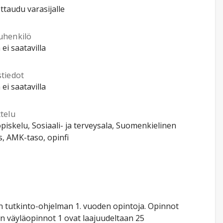
ttaudu varasijalle
uhenkilö
 ei saatavilla
stiedot
 ei saatavilla
telu
piskelu, Sosiaali- ja terveysala, Suomenkielinen
, AMK-taso, opinfi
 tutkinto-ohjelman 1. vuoden opintoja. Opinnot
n väyläopinnot 1 ovat laajuudeltaan 25