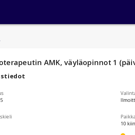
u
ntotiedot
:
ioterapeutin AMK, väyläopinnot 1 (päi
stiedot
us
Valint
15
Ilmoit
kieli
Paikk
10 kii