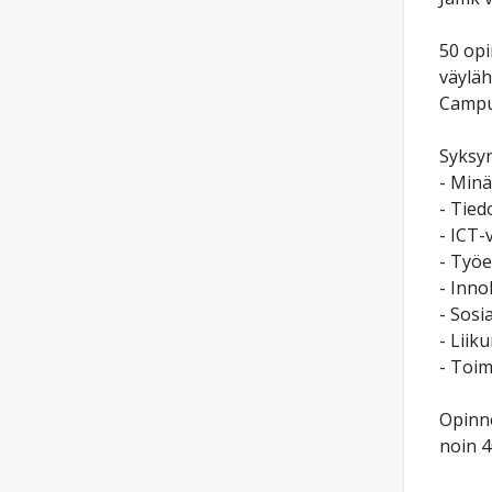
50 opi
väyläh
Campus
Syksyn
- Minä
- Tied
- ICT-
- Työe
- Inno
- Sosi
- Liik
- Toim
Opinno
noin 4