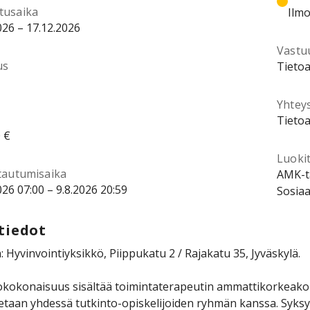
tusaika
Ilmo
026 – 17.12.2026
Vastu
us
Tietoa
Yhtey
Tietoa
 €
Luokit
ttautumisaika
AMK-ta
026 07:00 – 9.8.2026 20:59
Sosiaa
tiedot
: Hyvinvointiyksikkö, Piippukatu 2 / Rajakatu 35, Jyväskylä.
kokonaisuus sisältää toimintaterapeutin ammattikorkeakou
etaan yhdessä tutkinto-opiskelijoiden ryhmän kanssa. Syksy