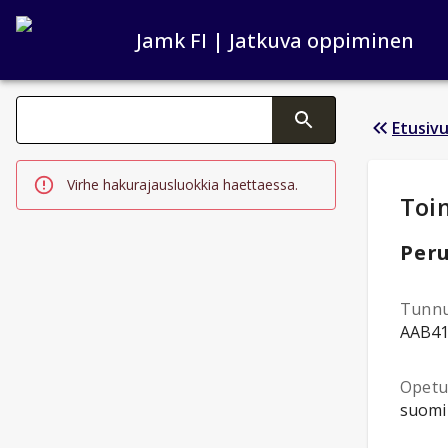
Jamk FI | Jatkuva oppiminen
Haku kategoriat
Etusiv
Tekstin muutos aktivoi hakutoiminnon
Virhe hakurajausluokkia haettaessa.
Opi
Toi
Peru
Tunn
AAB4
Opetus
suomi