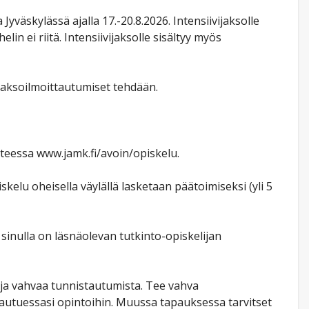
Jyväskylässä ajalla 17.-20.8.2026. Intensiivijaksolle
in ei riitä. Intensiivijaksolle sisältyy myös
ojaksoilmoittautumiset tehdään.
tteessa www.jamk.fi/avoin/opiskelu.
elu oheisella väylällä lasketaan päätoimiseksi (yli 5
sinulla on läsnäolevan tutkinto-opiskelijan
ja vahvaa tunnistautumista. Tee vahva
tautuessasi opintoihin. Muussa tapauksessa tarvitset