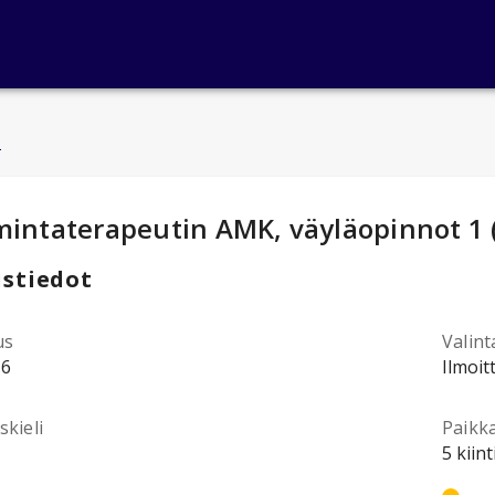
u
ntotiedot
:
mintaterapeutin AMK, väyläopinnot 1 
stiedot
us
Valint
16
Ilmoit
kieli
Paikk
5 kiin