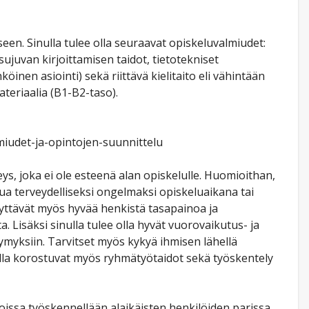
een. Sinulla tulee olla seuraavat opiskeluvalmiudet:
ujuvan kirjoittamisen taidot, tietotekniset
öinen asiointi) sekä riittävä kielitaito eli vähintään
teriaalia (B1-B2-taso).
lmiudet-ja-opintojen-suunnittelu
rveys, joka ei ole esteenä alan opiskelulle. Huomioithan,
ttua terveydelliseksi ongelmaksi opiskeluaikana tai
ttävät myös hyvää henkistä tasapainoa ja
a. Lisäksi sinulla tulee olla hyvät vuorovaikutus- ja
ymyksiin. Tarvitset myös kykyä ihmisen lähellä
alla korostuvat myös ryhmätyötaidot sekä työskentely
nnoissa työskennellään alaikäisten henkilöiden parissa.