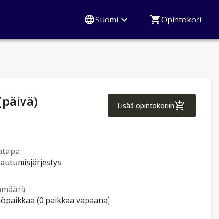
Suomi
Opintokori
(päivä)
Toimintaterapeuti
Lisää opintokoriin
atapa
tautumisjärjestys
amäärä
tiöpaikkaa (0 paikkaa vapaana)