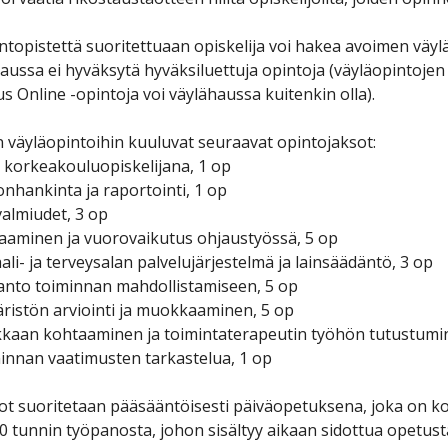
ntopistettä suoritettuaan opiskelija voi hakea avoimen väyl
aussa ei hyväksytä hyväksiluettuja opintoja (väyläopintoje
 Online -opintoja voi väylähaussa kuitenkin olla).
 väyläopintoihin kuuluvat seuraavat opintojaksot:
 korkeakouluopiskelijana, 1 op
onhankinta ja raportointi, 1 op
valmiudet, 3 op
aaminen ja vuorovaikutus ohjaustyössä, 5 op
aali- ja terveysalan palvelujärjestelmä ja lainsäädäntö, 3 op
anto toiminnan mahdollistamiseen, 5 op
ristön arviointi ja muokkaaminen, 5 op
kkaan kohtaaminen ja toimintaterapeutin työhön tutustumi
innan vaatimusten tarkastelua, 1 op
t suoritetaan pääsääntöisesti päiväopetuksena, joka on koko
0 tunnin työpanosta, johon sisältyy aikaan sidottua opetusta