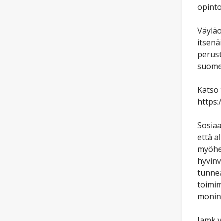
opinto
Väyläo
itsenä
perust
suomen
Katso 
https:
Sosiaa
että a
myöhem
hyvinv
tunneä
toimim
monina
Jamk v