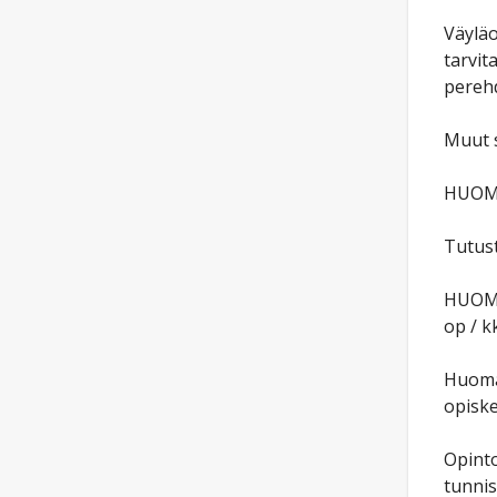
Väyläo
tarvit
perehd
Muut s
HUOM!
Tutust
HUOM! 
op / kk
Huomaa
opiske
Opinto
tunnis