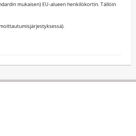
ndardin mukaisen) EU-alueen henkilökortin. Tällöin
lmoittautumisjärjestyksessä).