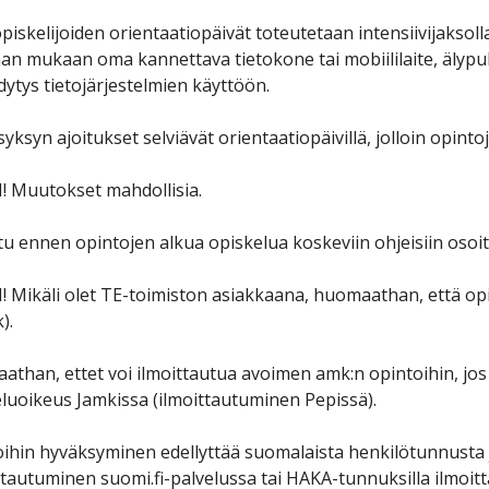
piskelijoiden orientaatiopäivät toteutetaan intensiivijaksolla 
aan mukaan oma kannettava tietokone tai mobiililaite, älypuhel
ytys tietojärjestelmien käyttöön.
yksyn ajoitukset selviävät orientaatiopäivillä, jolloin opint
 Muutokset mahdollisia.
u ennen opintojen alkua opiskelua koskeviin ohjeisiin osoi
Mikäli olet TE-toimiston asiakkaana, huomaathan, että opisk
).
than, ettet voi ilmoittautua avoimen amk:n opintoihin, jos 
luoikeus Jamkissa (ilmoittautuminen Pepissä).
ihin hyväksyminen edellyttää suomalaista henkilötunnusta 
tautuminen suomi.fi-palvelussa tai HAKA-tunnuksilla ilmoit