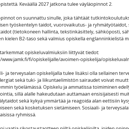
pistettä. Keväällä 2027 jatkona tulee väyläopinnot 2.
pinnot on suunnattu sinulle, joka tähtäät tutkintokoulutuks
isen työskentelyn taidot, vuorovaikutus- ja ryhmätyötaidot, s
aidot (tietokoneen hallinta, tekstinkäsittely, sähköposti, sähk
 kielen B2-taso sekä valmius opiskella englanninkielistä ma
tarkemmat opiskeluvalmiuksiin liittyvät tiedot:
//www.jamk.fi/fi/opiskelijalle/avoimen-opiskelija/opiskeluva
li- ja terveysalan opiskelijalla tulee lisäksi olla sellainen te
llergiat sekä tuki- ja liikuntaelimistön sairaudet voivat muu
min työelämässä. Opiskelu ja ammatissa toimiminen edelly
ointia, sillä alalle hakeudutaan auttamaan ensisijaisesti muit
lytaidot sekä kykyä ymmärtää ja reagoida alan eettisiin kys
iseen sekä kosketuksen sietämiseen. Sosiaali- ja terveysal
isissa ryhmissä.
oi vaatia rikostaustaotteen niiltä opiskelijoilta, joiden opi