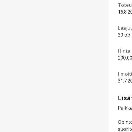
Toteu
16.8.2
Laaju
30 op
Hinta
200,00
Ilmoi
31.7.2
Lisä
Paikka
Opinto
suorit