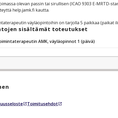
oimassa olevan passin tai sirullisen (ICAO 9303 E-MRTD-sta
teyttä help.jamk.fi kautta.
taterapeutin väyläopintoihin on tarjolla 5 paikkaa (paikat i
tojen sisältämät toteutukset
oimintaterapeutin AMK, väyläopinnot 1 (päivä)
nen
uusseloste
Toimitusehdot
essa välilehdessä
Avautuu uudessa välilehdessä