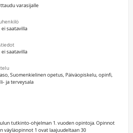
ttaudu varasijalle
uhenkilö
 ei saatavilla
stiedot
 ei saatavilla
telu
so, Suomenkielinen opetus, Päiväopiskelu, opinfi,
li- ja terveysala
lun tutkinto-ohjelman 1. vuoden opintoja. Opinnot
n väyläopinnot 1 ovat laajuudeltaan 30