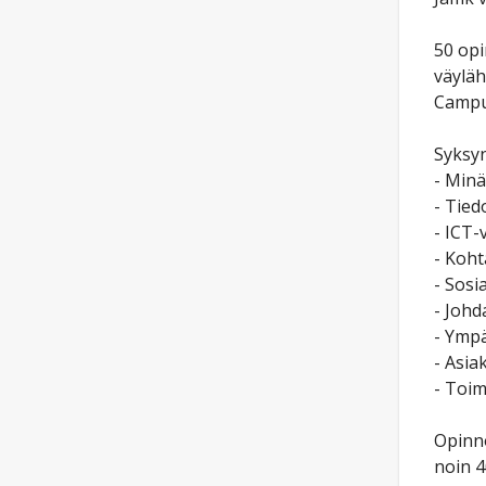
50 opi
väyläh
Campus
Syksyn
- Minä
- Tied
- ICT-
- Koht
- Sosi
- Johd
- Ympä
- Asia
- Toim
Opinno
noin 4