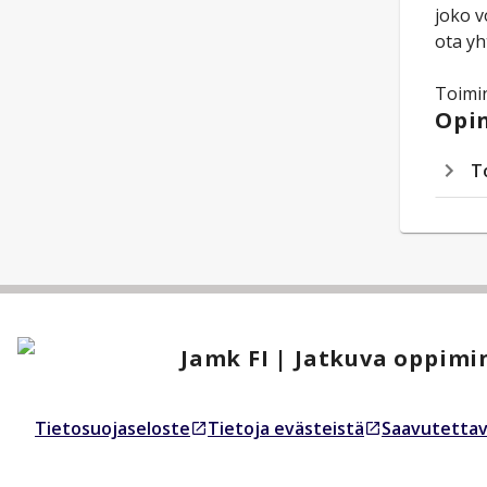
joko v
ota yh
Toimin
Opin
T
Jamk FI | Jatkuva oppimi
Tietosuojaseloste
Tietoja evästeistä
Saavutettav
Avautuu uudessa välilehdessä
Avautuu uudessa välilehdessä
Avautuu uud