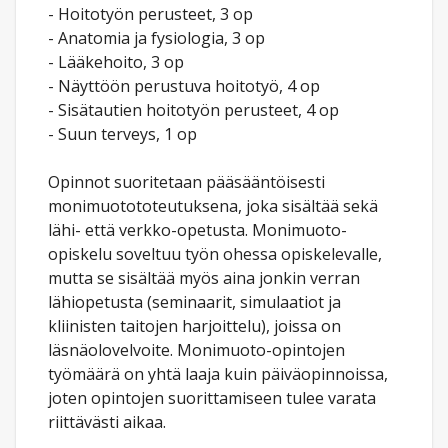
- Hoitotyön perusteet, 3 op
- Anatomia ja fysiologia, 3 op
- Lääkehoito, 3 op
- Näyttöön perustuva hoitotyö, 4 op
- Sisätautien hoitotyön perusteet, 4 op
- Suun terveys, 1 op
Opinnot suoritetaan pääsääntöisesti
monimuotototeutuksena, joka sisältää sekä
lähi- että verkko-opetusta. Monimuoto-
opiskelu soveltuu työn ohessa opiskelevalle,
mutta se sisältää myös aina jonkin verran
lähiopetusta (seminaarit, simulaatiot ja
kliinisten taitojen harjoittelu), joissa on
läsnäolovelvoite. Monimuoto-opintojen
työmäärä on yhtä laaja kuin päiväopinnoissa,
joten opintojen suorittamiseen tulee varata
riittävästi aikaa.