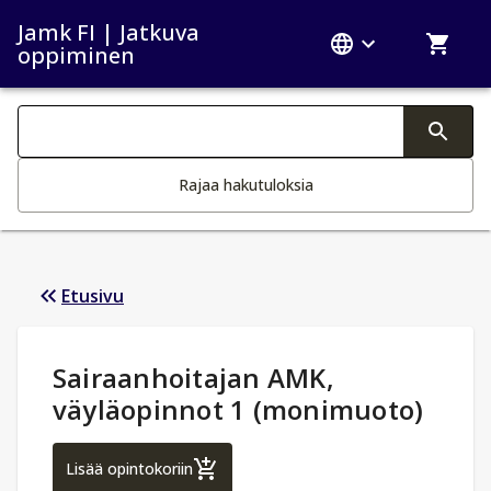
Jamk FI | Jatkuva
oppiminen
Haku kategoriat
Tekstin muutos aktivoi hakutoiminnon
Rajaa hakutuloksia
Etusivu
Opintotiedot
:
Sairaanhoitajan AMK,
väyläopinnot 1 (monimuoto)
Sairaanhoitajan AMK, väyläopinnot 1 (mo
Lisää opintokoriin