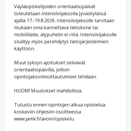
Väyläopiskelijoiden orientaatiopäivät
toteutetaan intensiivijaksolla Jyväskylässä
ajalla 17.-19.8.2026. Intensiivijaksolle tarvitaan
mukaan oma kannettava tietokone tai
mobiililaite, älypuhelin ei riitä. Intensiivijaksolle
sisältyy myös perehdytys tietojärjestelmien
käyttöön.
Muut syksyn ajoitukset selviävät
orientaatiopäivillä, jolloin
opintojaksoilmoittautumiset tehdään.
HUOM! Muutokset mahdollisia.
Tutustu ennen opintojen alkua opiskelua
koskeviin ohjeisiin osoitteessa
www.jamk.fi/avoin/opiskelu.