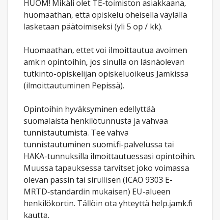
HUOM! Mikäli olet TE-toimiston asiakkaana,
huomaathan, että opiskelu oheisella väylällä
lasketaan päätoimiseksi (yli 5 op / kk).
Huomaathan, ettet voi ilmoittautua avoimen
amk:n opintoihin, jos sinulla on läsnäolevan
tutkinto-opiskelijan opiskeluoikeus Jamkissa
(ilmoittautuminen Pepissä).
Opintoihin hyväksyminen edellyttää
suomalaista henkilötunnusta ja vahvaa
tunnistautumista. Tee vahva
tunnistautuminen suomi.fi-palvelussa tai
HAKA-tunnuksilla ilmoittautuessasi opintoihin.
Muussa tapauksessa tarvitset joko voimassa
olevan passin tai sirullisen (ICAO 9303 E-
MRTD-standardin mukaisen) EU-alueen
henkilökortin. Tällöin ota yhteyttä help.jamk.fi
kautta.