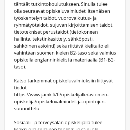
tähtäät tutkintokoulutukseen. Sinulla tulee
olla seuraavat opiskeluvalmiudet: itsenäisen
työskentelyn taidot, vuorovaikutus- ja
ryhmätyötaidot, sujuvan kirjoittamisen taidot,
tietotekniset perustaidot (tietokoneen
hallinta, tekstinkäsittely, sähköposti,
sähköinen asiointi) sekä riittävä kielitaito eli
vähintään suomen kielen B2-taso sekä valmius
opiskella englanninkielistä materiaalia (B1-B2-
taso).
Katso tarkemmat opiskeluvalmiuksiin liittyvät
tiedot:
https://www.jamk.fi/fi/opiskelijalle/avoimen-
opiskelija/opiskeluvalmiudet-ja-opintojen-
suunnittelu
Sosiaali- ja terveysalan opiskelijalla tulee
lisäksi olla sellainen terveys, joka ei ole