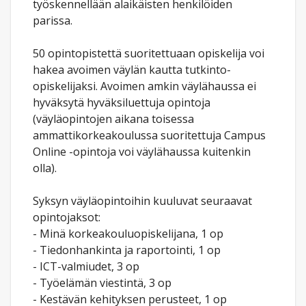
työskennellään alaikäisten henkilöiden
parissa.
50 opintopistettä suoritettuaan opiskelija voi
hakea avoimen väylän kautta tutkinto-
opiskelijaksi. Avoimen amkin väylähaussa ei
hyväksytä hyväksiluettuja opintoja
(väyläopintojen aikana toisessa
ammattikorkeakoulussa suoritettuja Campus
Online -opintoja voi väylähaussa kuitenkin
olla).
Syksyn väyläopintoihin kuuluvat seuraavat
opintojaksot:
- Minä korkeakouluopiskelijana, 1 op
- Tiedonhankinta ja raportointi, 1 op
- ICT-valmiudet, 3 op
- Työelämän viestintä, 3 op
- Kestävän kehityksen perusteet, 1 op