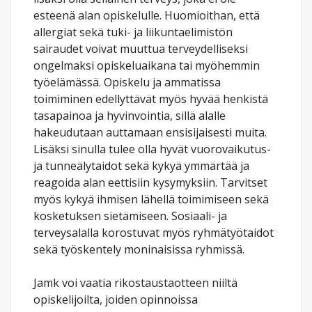
esteenä alan opiskelulle. Huomioithan, että
allergiat sekä tuki- ja liikuntaelimistön
sairaudet voivat muuttua terveydelliseksi
ongelmaksi opiskeluaikana tai myöhemmin
työelämässä. Opiskelu ja ammatissa
toimiminen edellyttävät myös hyvää henkistä
tasapainoa ja hyvinvointia, sillä alalle
hakeudutaan auttamaan ensisijaisesti muita.
Lisäksi sinulla tulee olla hyvät vuorovaikutus-
ja tunneälytaidot sekä kykyä ymmärtää ja
reagoida alan eettisiin kysymyksiin. Tarvitset
myös kykyä ihmisen lähellä toimimiseen sekä
kosketuksen sietämiseen. Sosiaali- ja
terveysalalla korostuvat myös ryhmätyötaidot
sekä työskentely moninaisissa ryhmissä.
Jamk voi vaatia rikostaustaotteen niiltä
opiskelijoilta, joiden opinnoissa