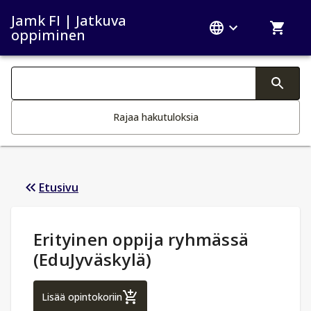
Jamk FI | Jatkuva
oppiminen
Haku kategoriat
Tekstin muutos aktivoi hakutoiminnon
Rajaa hakutuloksia
Etusivu
Opintotiedot
:
Erityinen oppija ryhmässä
(EduJyväskylä)
Erityinen oppija ryhmässä (EduJyväskylä)
Lisää opintokoriin