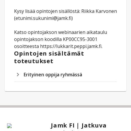
Kysy lisää opintojen sisällöstä: Riikka Karvonen
(etunimi.sukunimi@jamk.fi)
Katso opintojakson webinaarien aikataulu
opintojakson koodilla KP00CC95-3001
osoitteesta https://lukkarit.peppi.jamk.fi.
Opintojen sisältämät
toteutukset
Erityinen oppija ryhmässä
Jamk FI | Jatkuva