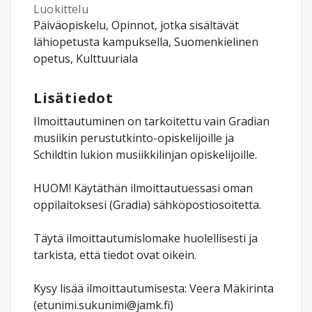
Luokittelu
Päiväopiskelu, Opinnot, jotka sisältävät
lähiopetusta kampuksella, Suomenkielinen
opetus, Kulttuuriala
Lisätiedot
Ilmoittautuminen on tarkoitettu vain Gradian
musiikin perustutkinto-opiskelijoille ja
Schildtin lukion musiikkilinjan opiskelijoille.
HUOM! Käytäthän ilmoittautuessasi oman
oppilaitoksesi (Gradia) sähköpostiosoitetta.
Täytä ilmoittautumislomake huolellisesti ja
tarkista, että tiedot ovat oikein.
Kysy lisää ilmoittautumisesta: Veera Mäkirinta
(etunimi.sukunimi@jamk.fi)