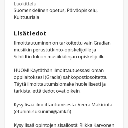
Luokittelu
Suomenkielinen opetus, Päiväopiskelu,
Kulttuuriala
Lisätiedot
Ilmoittautuminen on tarkoitettu vain Gradian
musiikin perustutkinto-opiskelijoille ja
Schildtin lukion musiikkilinjan opiskelijoille.
HUOM! Käytäthän ilmoittautuessasi oman
oppilaitoksesi (Gradia) sähköpostiosoitetta.
Täytä ilmoittautumislomake huolellisesti ja
tarkista, että tiedot ovat oikein.
Kysy lisää ilmoittautumisesta: Veera Mäkirinta
(etunimi.sukunimi@jamk.fi)
Kysy lisää opintojen sisällöstä: Riikka Karvonen