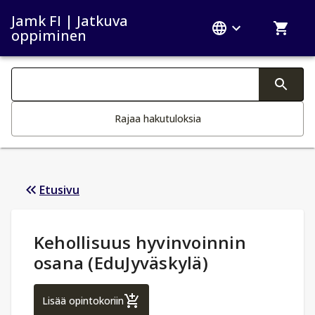
Jamk FI | Jatkuva
oppiminen
Haku kategoriat
Tekstin muutos aktivoi hakutoiminnon
Rajaa hakutuloksia
Etusivu
Opintotiedot
:
Kehollisuus hyvinvoinnin
osana (EduJyväskylä)
Kehollisuus hyvinvoinnin osana (EduJyväsk
Lisää opintokoriin