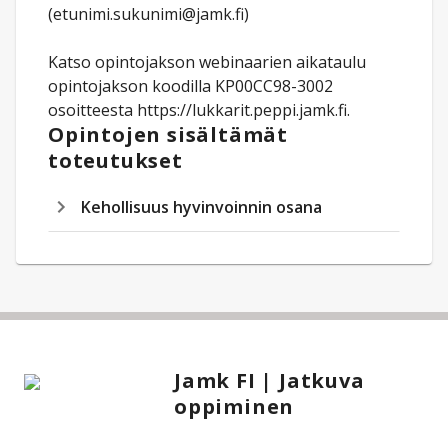
(etunimi.sukunimi@jamk.fi)
Katso opintojakson webinaarien aikataulu
opintojakson koodilla KP00CC98-3002
osoitteesta https://lukkarit.peppi.jamk.fi.
Opintojen sisältämät
toteutukset
Kehollisuus hyvinvoinnin osana
Jamk FI | Jatkuva
oppiminen