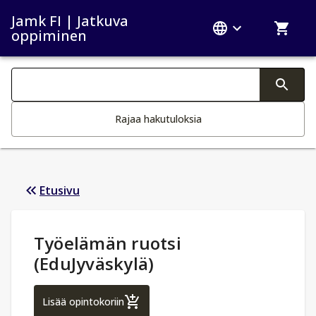
Jamk FI | Jatkuva
oppiminen
Haku kategoriat
Tekstin muutos aktivoi hakutoiminnon
Rajaa hakutuloksia
Etusivu
Opintotiedot
:
Työelämän ruotsi
(EduJyväskylä)
Työelämän ruotsi (EduJyväskylä)
Lisää opintokoriin