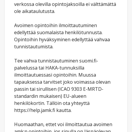
verkossa olevilla opintojaksoilla ei välttämättä
ole aikataulutusta.
Avoimen opintoihin ilmoittautuminen
edellyttää suomalaista henkilötunnusta.
Opintoihin hyväksyminen edellyttää vahvaa
tunnistautumista.
Tee vahva tunnistautuminen suomi.fi-
palvelussa tai HAKA-tunnuksilla
ilmoittautuessasi opintoihin. Muussa
tapauksessa tarvitset joko voimassa olevan
passin tai sirullisen (ICAO 9303 E-MRTD-
standardin mukaisen) EU-alueen
henkilökortin. Tällöin ota yhteyttä
https://help.jamk.fi kautta.
Huomaathan, ettet voi ilmoittautua avoimen
amk:n opintoihin, jos sinulla on läsnäolevan