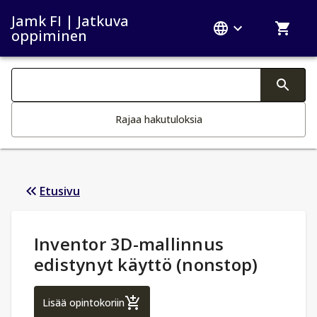
Jamk FI | Jatkuva
oppiminen
Haku kategoriat
Tekstin muutos aktivoi hakutoiminnon
Rajaa hakutuloksia
Etusivu
Opintotiedot
:
Inventor 3D-mallinnus
edistynyt käyttö (nonstop)
Inventor 3D-mallinnus edistynyt käyttö (n
Lisää opintokoriin