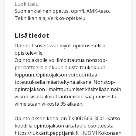
Luokittelu
Suomenkielinen opetus, opinfi, AMK-taso,
Tekniikan ala, Verkko-opiskelu
Lisätiedot
Opinnot soveltuvat myös opintosetelillä
opiskeleville.
Opintojaksolle voi ilmoittautua nonstop-
periaatteella elokuun alusta toukokuun
loppuun. Opintojakson voi suorittaa
toteutuksella määriteltynä aikana. Nonstop-
opintojakson ilmoittautumiset käsitellään noin
viikon sisällä ilmoittautumisen saapumisesta
viimeistään viikosta 35 alkaen.
Opintojakson koodi on TK00DB66-3001. Katso
koodilla opintojakson aikataulu osoitteesta
https://lukkarit.peppi.jamk.fi. HUOM! Kokonaan