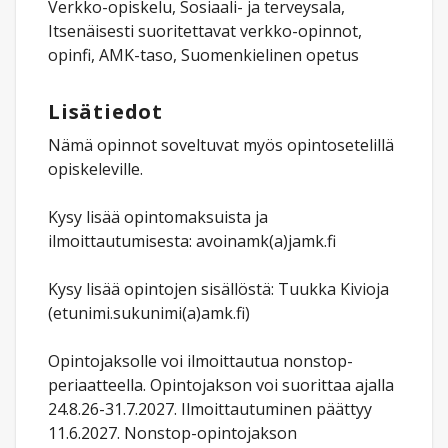
Verkko-opiskelu, Sosiaali- ja terveysala,
Itsenäisesti suoritettavat verkko-opinnot,
opinfi, AMK-taso, Suomenkielinen opetus
Lisätiedot
Nämä opinnot soveltuvat myös opintosetelillä
opiskeleville.
Kysy lisää opintomaksuista ja
ilmoittautumisesta: avoinamk(a)jamk.fi
Kysy lisää opintojen sisällöstä: Tuukka Kivioja
(etunimi.sukunimi(a)amk.fi)
Opintojaksolle voi ilmoittautua nonstop-
periaatteella. Opintojakson voi suorittaa ajalla
24.8.26-31.7.2027. Ilmoittautuminen päättyy
11.6.2027. Nonstop-opintojakson