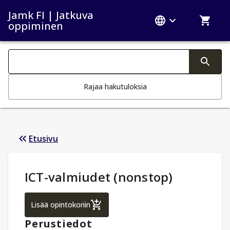
Jamk FI | Jatkuva
oppiminen
Haku kategoriat
Tekstin muutos aktivoi hakutoiminnon
Rajaa hakutuloksia
Etusivu
Opintotiedot
:
ICT-valmiudet (nonstop)
ICT-valmiudet (nonstop)
Lisää opintokoriin
Perustiedot