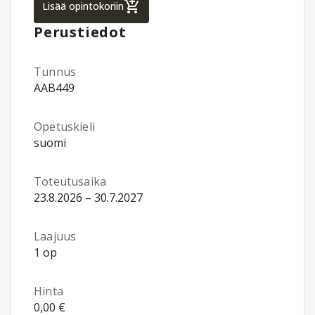
Seksuaali- ja lisääntymisterveyttä edistä
Lisää opintokoriin
Perustiedot
Tunnus
AAB449
Opetuskieli
suomi
Toteutusaika
23.8.2026 – 30.7.2027
Laajuus
1 op
Hinta
0,00 €