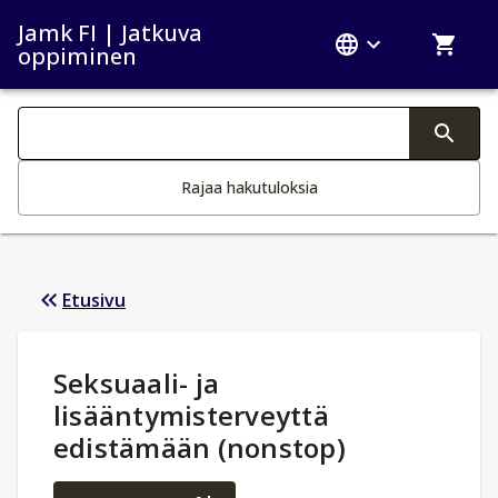
Jamk FI | Jatkuva
oppiminen
Haku kategoriat
Tekstin muutos aktivoi hakutoiminnon
Rajaa hakutuloksia
Etusivu
Opintotiedot
:
Seksuaali- ja
lisääntymisterveyttä
edistämään (nonstop)