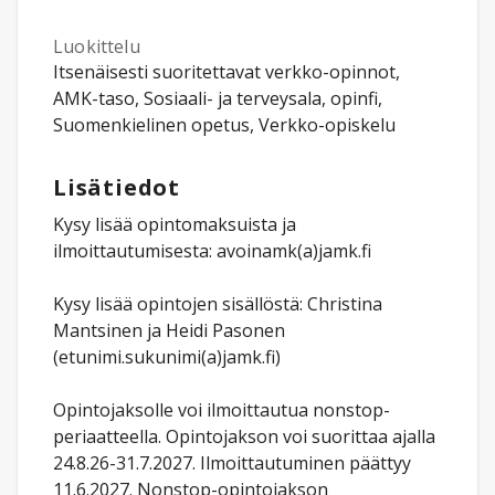
Luokittelu
Itsenäisesti suoritettavat verkko-opinnot,
AMK-taso, Sosiaali- ja terveysala, opinfi,
Suomenkielinen opetus, Verkko-opiskelu
Lisätiedot
Kysy lisää opintomaksuista ja
ilmoittautumisesta: avoinamk(a)jamk.fi
Kysy lisää opintojen sisällöstä: Christina
Mantsinen ja Heidi Pasonen
(etunimi.sukunimi(a)jamk.fi)
Opintojaksolle voi ilmoittautua nonstop-
periaatteella. Opintojakson voi suorittaa ajalla
24.8.26-31.7.2027. Ilmoittautuminen päättyy
11.6.2027. Nonstop-opintojakson