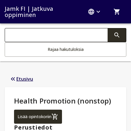
Jamk FI | Jatkuva
oppiminen
Haku kategoriat
Tekstin muutos aktivoi hakutoiminnon
Rajaa hakutuloksia
Etusivu
Opintotiedot
:
Health Promotion (nonstop)
Health Promotion (nonstop)
Lisää opintokoriin
Perustiedot