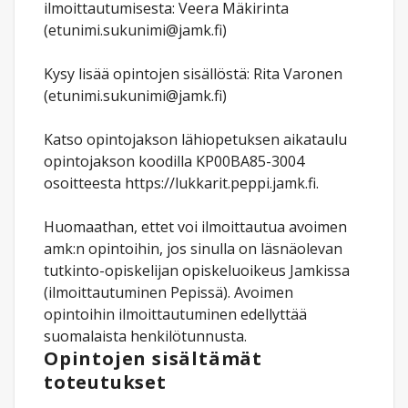
ilmoittautumisesta: Veera Mäkirinta
(etunimi.sukunimi@jamk.fi)
Kysy lisää opintojen sisällöstä: Rita Varonen
(etunimi.sukunimi@jamk.fi)
Katso opintojakson lähiopetuksen aikataulu
opintojakson koodilla KP00BA85-3004
osoitteesta https://lukkarit.peppi.jamk.fi.
Huomaathan, ettet voi ilmoittautua avoimen
amk:n opintoihin, jos sinulla on läsnäolevan
tutkinto-opiskelijan opiskeluoikeus Jamkissa
(ilmoittautuminen Pepissä). Avoimen
opintoihin ilmoittautuminen edellyttää
suomalaista henkilötunnusta.
Opintojen sisältämät
toteutukset