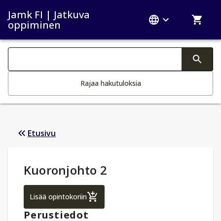
Jamk FI | Jatkuva
oppiminen
Haku kategoriat
Tekstin muutos aktivoi hakutoiminnon
Rajaa hakutuloksia
Etusivu
Opintotiedot
:
Kuoronjohto 2
Kuoronjohto 2
Lisää opintokoriin
Perustiedot