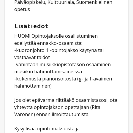
Päiväopiskelu, Kulttuuriala, Suomenkielinen
opetus
Lisätiedot
HUOM! Opintojaksolle osallistuminen
edellyttää ennakko-osaamista:
-kuoronjohto 1 -opintojakso käytynä tai
vastaavat taidot
-vähintään musiikkiopistotason osaaminen
musiikin hahmottamisaineissa
-kokemusta pianonsoitosta (g- ja f-avaimen
hahmottaminen)
Jos olet epävarma riittääkö osaamistasosi, ota
yhteyttä opintojakson opettajaan (Rita
Varonen) ennen ilmoittautumista.
Kysy lisää opintomaksuista ja