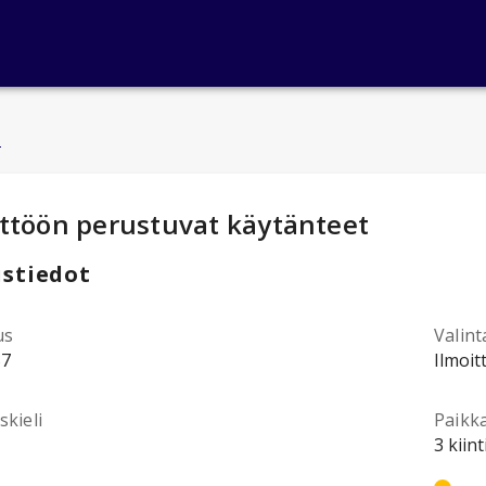
u
ntotiedot
:
ttöön perustuvat käytänteet
stiedot
us
Valint
57
Ilmoit
kieli
Paikk
3 kiin