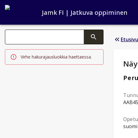
Jamk FI | Jatkuva oppiminen
Haku kategoriat
Etusiv
Tekstin muutos aktivoi hakutoiminnon
Virhe hakurajausluokkia haettaessa.
Opi
Näy
Peru
Tunn
AAB4
Opetus
suomi