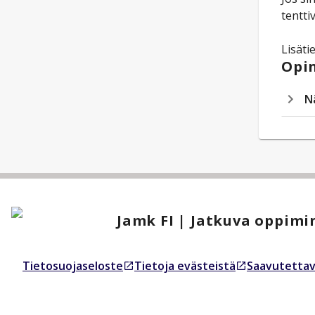
tentti
Lisäti
Opin
N
Jamk FI | Jatkuva oppimi
Tietosuojaseloste
Tietoja evästeistä
Saavutettav
Avautuu uudessa välilehdessä
Avautuu uudessa välilehdessä
Avautuu uud