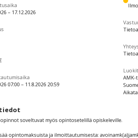
tusaika
Ilmo
026 – 17.12.2026
Vastu
us
Tietoa
Yhtey
Tietoa
€
Luokit
ttautumisaika
AMK-ta
026 07:00 – 11.8.2026 20:59
Suomen
Aikata
tiedot
pinnot soveltuvat myös opintosetelillä opiskeleville.
isää opintomaksuista ja ilmoittautumisesta: avoinamk(a)jamk