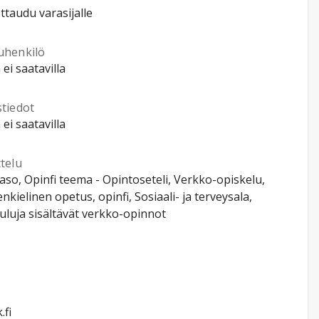
ttaudu varasijalle
uhenkilö
 ei saatavilla
stiedot
 ei saatavilla
telu
so, Opinfi teema - Opintoseteli, Verkko-opiskelu,
kielinen opetus, opinfi, Sosiaali- ja terveysala,
uluja sisältävät verkko-opinnot
.fi