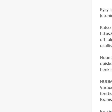
Kysy l
(etuni
Katso 
https:
off -a
osalli
Huomaa
opiske
henkil
HUOM
Varaud
tentti
Examst
Jos si