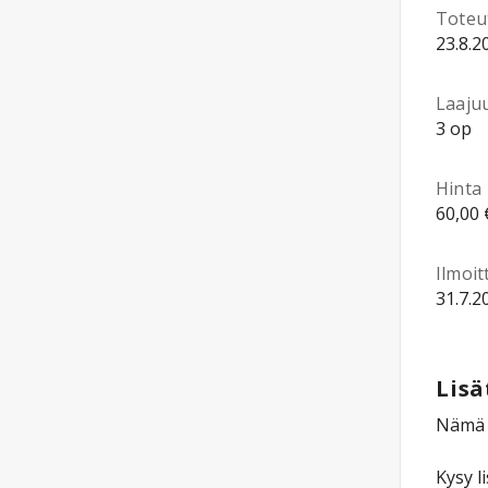
Toteu
23.8.2
Laaju
3 op
Hinta
60,00 
Ilmoi
31.7.2
Lisä
Nämä o
Kysy l