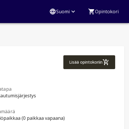
Suomi
Opintokori
Näyttöön perustuv
Lisää opintokoriin
atapa
tautumisjärjestys
amäärä
tiöpaikkaa (0 paikkaa vapaana)