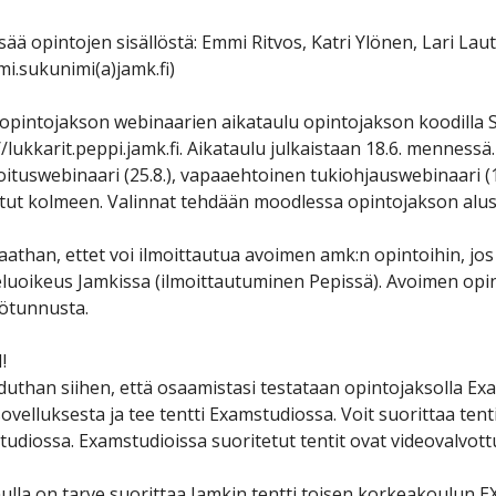
isää opintojen sisällöstä: Emmi Ritvos, Katri Ylönen, Lari L
mi.sukunimi(a)jamk.fi)
opintojakson webinaarien aikataulu opintojakson koodilla 
//lukkarit.peppi.jamk.fi. Aikataulu julkaistaan 18.6. menness
loituswebinaari (25.8.), vapaaehtoinen tukiohjauswebinaari (1
stut kolmeen. Valinnat tehdään moodlessa opintojakson aluss
than, ettet voi ilmoittautua avoimen amk:n opintoihin, jos 
luoikeus Jamkissa (ilmoittautuminen Pepissä). Avoimen opin
ötunnusta.
!
uthan siihen, että osaamistasi testataan opintojaksolla Exa
sovelluksesta ja tee tentti Examstudiossa. Voit suorittaa ten
udiossa.​ Examstudioissa suoritetut tentit ovat videovalvottu
nulla on tarve suorittaa Jamkin tentti toisen korkeakoulun EX