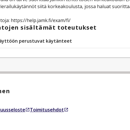
vierailukäytännöt siitä korkeakoulusta, jossa haluat suoritta
etoja: https://help.jamk.fi/exam/fi/
tojen sisältämät toteutukset
äyttöön perustuvat käytänteet
nen
uusseloste
Toimitusehdot
essa välilehdessä
Avautuu uudessa välilehdessä