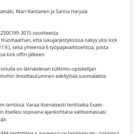
autamäki, Mari Kantanen ja Sanna Harjula
SZ00CI99-3015 osoitteesta
ä. Huomaathan, että lukujärjestyksissä näkyy yksi kick
1.9.), sekä yhteensä 6 työpajavaihtoehtoa, joista
a kick offin jälkeen.
sinulla on läsnäolevan tutkinto-opiskelijan
toihin ilmoittautuminen edellyttää suomalaista
m-tentissä. Varaa itsenäisesti tenttiaika Exam-
tin itsellesi sopivana ajankohtana valitsemassasi
ja.
AM-tenttitilassa, kyseessä on tenttivierailu. Varmista