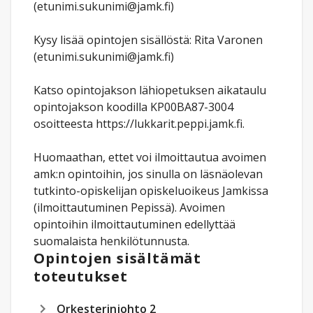
(etunimi.sukunimi@jamk.fi)
Kysy lisää opintojen sisällöstä: Rita Varonen
(etunimi.sukunimi@jamk.fi)
Katso opintojakson lähiopetuksen aikataulu
opintojakson koodilla KP00BA87-3004
osoitteesta https://lukkarit.peppi.jamk.fi.
Huomaathan, ettet voi ilmoittautua avoimen
amk:n opintoihin, jos sinulla on läsnäolevan
tutkinto-opiskelijan opiskeluoikeus Jamkissa
(ilmoittautuminen Pepissä). Avoimen
opintoihin ilmoittautuminen edellyttää
suomalaista henkilötunnusta.
Opintojen sisältämät
toteutukset
Orkesterinjohto 2