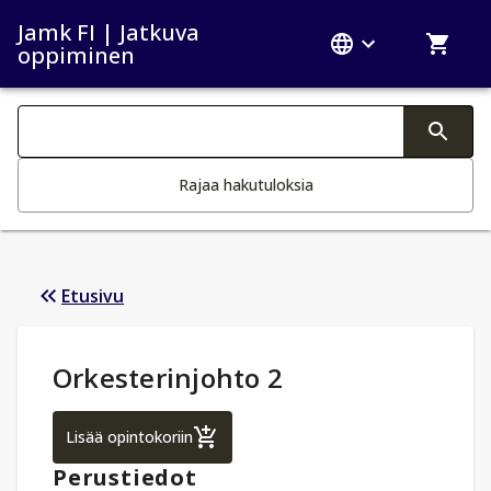
Jamk FI | Jatkuva
oppiminen
Haku kategoriat
Tekstin muutos aktivoi hakutoiminnon
Rajaa hakutuloksia
Etusivu
Opintotiedot
:
Orkesterinjohto 2
Orkesterinjohto 2
Lisää opintokoriin
Perustiedot