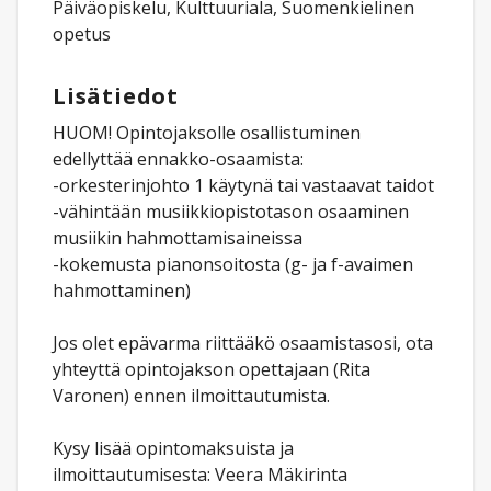
Päiväopiskelu, Kulttuuriala, Suomenkielinen
opetus
Lisätiedot
HUOM! Opintojaksolle osallistuminen
edellyttää ennakko-osaamista:
-orkesterinjohto 1 käytynä tai vastaavat taidot
-vähintään musiikkiopistotason osaaminen
musiikin hahmottamisaineissa
-kokemusta pianonsoitosta (g- ja f-avaimen
hahmottaminen)
Jos olet epävarma riittääkö osaamistasosi, ota
yhteyttä opintojakson opettajaan (Rita
Varonen) ennen ilmoittautumista.
Kysy lisää opintomaksuista ja
ilmoittautumisesta: Veera Mäkirinta