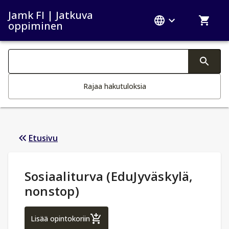
Jamk FI | Jatkuva
oppiminen
Haku kategoriat
Tekstin muutos aktivoi hakutoiminnon
Rajaa hakutuloksia
Etusivu
Opintotiedot
:
Sosiaaliturva (EduJyväskylä,
nonstop)
Sosiaaliturva (EduJyväskylä, nonstop)
Lisää opintokoriin